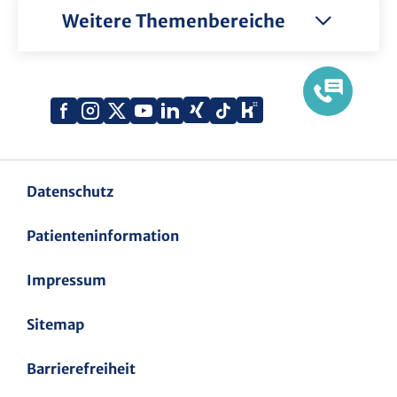
Weitere Themenbereiche
Xing
Kununu
Facebook
Instagram
X
YouTube
LinkedIn
Tiktok
(Twitter)
Datenschutz
Patienteninformation
Impressum
Sitemap
Barrierefreiheit