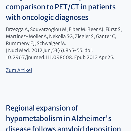
comparison to PET/CT in patients
with oncologic diagnoses
Drzezga A, Souvatzoglou M, Eiber M, Beer AJ, Fürst S,
Martinez-Möller A, Nekolla SG, Ziegler S, Ganter C,
Rummeny EJ, Schwaiger M.
J Nucl Med. 2012 Jun;53(6):845-55. doi:
10.2967/jnumed.111.098608. Epub 2012 Apr 25.
Zum Artikel
Regional expansion of
hypometabolism in Alzheimer's
disease follows amyloid deposition