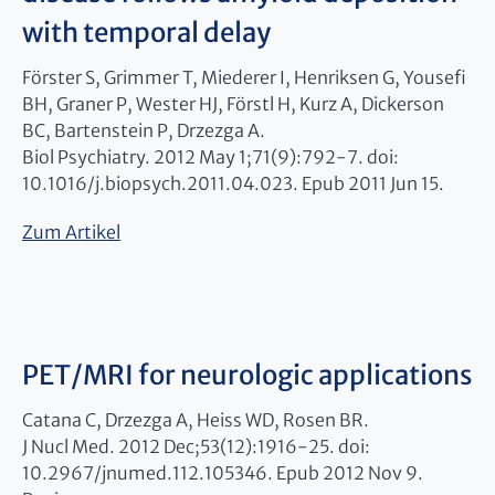
with temporal delay
Förster S, Grimmer T, Miederer I, Henriksen G, Yousefi
BH, Graner P, Wester HJ, Förstl H, Kurz A, Dickerson
BC, Bartenstein P, Drzezga A.
Biol Psychiatry. 2012 May 1;71(9):792-7. doi:
10.1016/j.biopsych.2011.04.023. Epub 2011 Jun 15.
Zum Artikel
PET/MRI for neurologic applications
Catana C, Drzezga A, Heiss WD, Rosen BR.
J Nucl Med. 2012 Dec;53(12):1916-25. doi:
10.2967/jnumed.112.105346. Epub 2012 Nov 9.