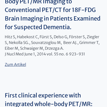
Body PET/MR Imaging to
Conventional PET/CT for 18F-FDG
Brain Imaging in Patients Examined
for Suspected Dementia.
Hitz S, Habekost C, Fürst S, Delso G, Förster S, Ziegler
S, Nekolla SG., Souvatzoglou M, Beer AJ., Grimmer T,
Eiber M, Schwaiger M, Drzezga A.
J Nucl Med June 1, 2014 vol. 55 no. 6 923-931
Zum Artikel
First clinical experience with
integrated whole-body PET/MR: