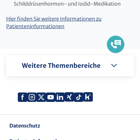
Schilddrüsenhormon- und Iodid-Medikation
Hier finden Sie weitere Informationen zu
Patienteninformationen
Weitere Themenbereiche
Xing
Kununu
Facebook
Instagram
X
YouTube
LinkedIn
Tiktok
(Twitter)
Datenschutz