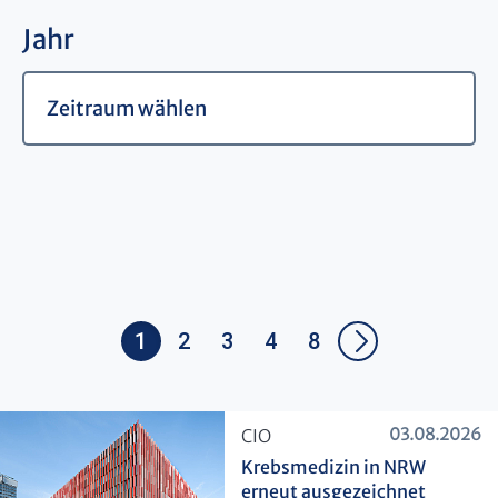
Jahr
1
2
3
4
8
03.08.2026
​CIO
Krebsmedizin in NRW
erneut ausgezeichnet