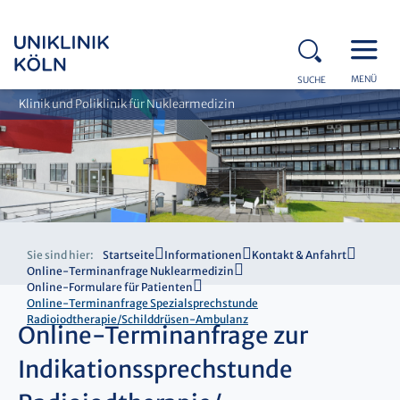
MENÜ
SUCHE
Klinik und Poliklinik für Nuklearmedizin
Sie sind hier:
Startseite
Informationen
Kontakt & Anfahrt
Online-Terminanfrage Nuklearmedizin
Online-Formulare für Patienten
Online-Terminanfrage Spezialsprechstunde
Radioiodtherapie/Schilddrüsen-Ambulanz
Online-Terminanfrage zur
Indikationssprechstunde