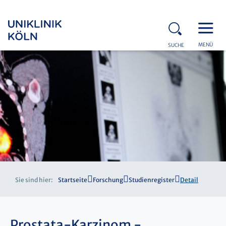
MENÜ
SUCHE
Sie sind hier:
Startseite
Forschung
Studienregister
Detail
Prostata-Karzinom -