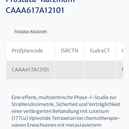
CAAA617A12101
Prostata-Karzinom
Prüfplancode
ISRCTN
EudraCT
Cli
CAAA617A12101
NC
Eine offene, multizentrische Phase-I-Studie zur
Strahlendosimetrie, Sicherheit und Verträglichkeit
einer verlängerten Behandlung mit Lutetium
(177Lu) Vipivotide Tetraxetan bei chemotherapie-
naiven Erwachsenen mit metastasiertem