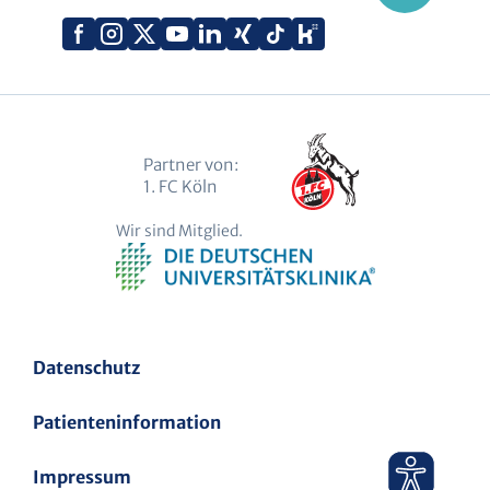
Xing
Kununu
Facebook
Instagram
X
YouTube
LinkedIn
Tiktok
(Twitter)
Partner von:
1. FC Köln
Wir sind Mitglied.
Datenschutz
Patienteninformation
Impressum