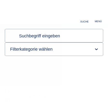
Zuweiser & Professionals
Karriere
MENÜ
SUCHE
Klinik und Poliklinik für Nuklearmedizin
Sie sind hier:
Startseite
Forschung
Radiochemie, Radiopharmazie & Strahlenbiologie
AG Radiochemie, Radiopharmazie & Strahlenbiologie
Ganzkörperzähler & Inkorporationsmessstelle
Ganzkörperzähler &
Inkorporationsmessstelle