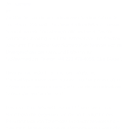
Jeder Mensch ist von Natur aus radioaktiv. So finden in
jedem von uns in jeder Sekunde mehrere Tausend
Zerfälle der natürlichen radioaktiven Nuklide Kalium-40
und Radon-222 statt. Um diese Radioaktivität zu messen,
braucht man ein höchst empfindliches Gerät, das die
natürliche Strahlung aus Erde, Atmosphäre und Kosmos
abschirmt. Ein solcher Ganzkörperzähler befindet sich im
Untergeschoss der Klinik und Poliklinik für
Nuklearmedizin (Telefon
+49 221 478-4055
, Elke Blaise).
Meist ist man jedoch nicht an der natürlichen
Radioaktivität interessiert, sondern möchte wissen, ob im
Körper einer Person andere (nicht-natürliche) radioaktive
Substanzen vorhanden sind.
Das kann zum Beispiel Cäsium-137 sein, wenn man
Nahrungsmittel gegessen hat, die noch aufgrund des
Reaktorunfalls von Tchernobyl radioaktiv belastet sind –
dies tritt in Mitteleuropa heute allerdings so gut wie nicht