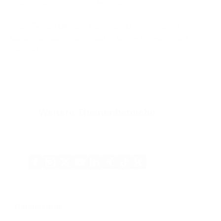
Strahlenschutzkontrolle“ festgelegt.
Zum „Tag der Offenen Tür“ in der Uniklinik ist der
Ganzkörperzähler regelmäßig für die Allgemeinheit
geöffnet.
Weitere Themenbereiche
Xing
Kununu
Facebook
Instagram
X
YouTube
LinkedIn
Tiktok
(Twitter)
Datenschutz